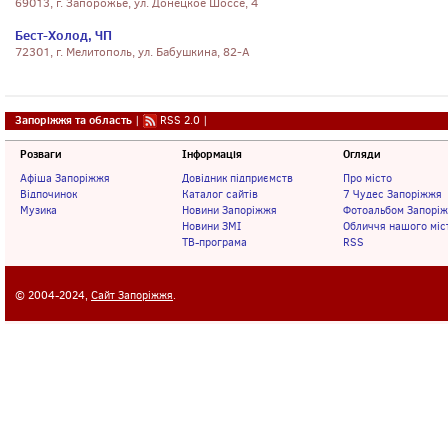
69013, г. Запорожье, ул. Донецкое Шоссе, 4
Бест-Холод, ЧП
72301, г. Мелитополь, ул. Бабушкина, 82-А
Запоріжжя та область
|
RSS 2.0
|
Розваги
Інформація
Огляди
Афіша Запоріжжя
Довідник підприємств
Про місто
Відпочинок
Каталог сайтів
7 Чудес Запоріжжя
Музика
Новини Запоріжжя
Фотоальбом Запорі
Новини ЗМІ
Обличчя нашого міс
ТВ-програма
RSS
© 2004-2024,
Сайт Запоріжжя
.