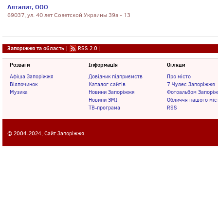
Алталит, ООО
69037, ул. 40 лет Советской Украины 39а - 13
Запоріжжя та область
|
RSS 2.0
|
Розваги
Інформація
Огляди
Афіша Запоріжжя
Довідник підприємств
Про місто
Відпочинок
Каталог сайтів
7 Чудес Запоріжжя
Музика
Новини Запоріжжя
Фотоальбом Запорі
Новини ЗМІ
Обличчя нашого міс
ТВ-програма
RSS
© 2004-2024,
Сайт Запоріжжя
.