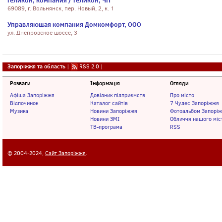
Геликон, компания / Геликон, ЧП
69089, г. Вольнянск, пер. Новый, 2, к. 1
Управляющая компания Домкомфорт, ООО
ул. Днепровское шоссе, 3
Запоріжжя та область
|
RSS 2.0
|
Розваги
Інформація
Огляди
Афіша Запоріжжя
Довідник підприємств
Про місто
Відпочинок
Каталог сайтів
7 Чудес Запоріжжя
Музика
Новини Запоріжжя
Фотоальбом Запорі
Новини ЗМІ
Обличчя нашого міс
ТВ-програма
RSS
© 2004-2024,
Сайт Запоріжжя
.