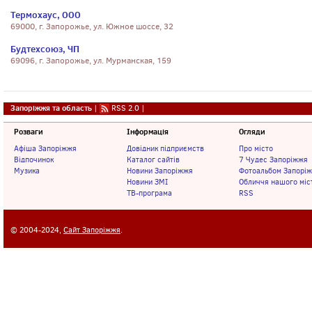
Термохаус, ООО
69000, г. Запорожье, ул. Южное шоссе, 32
Будтехсоюз, ЧП
69096, г. Запорожье, ул. Мурманская, 159
Запоріжжя та область
|
RSS 2.0
|
Розваги
Інформація
Огляди
Афіша Запоріжжя
Довідник підприємств
Про місто
Відпочинок
Каталог сайтів
7 Чудес Запоріжжя
Музика
Новини Запоріжжя
Фотоальбом Запорі
Новини ЗМІ
Обличчя нашого міс
ТВ-програма
RSS
© 2004-2024,
Сайт Запоріжжя
.