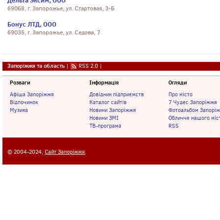
Дельта Эксим, ООО
69068, г. Запорожье, ул. Стартовая, 3-Б
Бонус ЛТД, ООО
69035, г. Запорожье, ул. Седова, 7
Запоріжжя та область
|
RSS 2.0
|
Розваги
Інформація
Огляди
Афіша Запоріжжя
Довідник підприємств
Про місто
Відпочинок
Каталог сайтів
7 Чудес Запоріжжя
Музика
Новини Запоріжжя
Фотоальбом Запорі
Новини ЗМІ
Обличчя нашого міс
ТВ-програма
RSS
© 2004-2024,
Сайт Запоріжжя
.