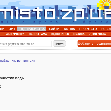
НИ
ЗМІ
ПІДПРИЄМСТВА
САЙТИ
АФІША
ПРО МІСТО
РОБО
АБІТУРІЄНТУ
ТВ-ПРОГРАМА
ВІДПОЧИНОК
МУЗИКА
7 ДИВ МІСТА
Добавить предприя
снабжения, вентиляция
 очистки воды
0