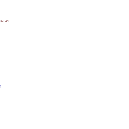
ны, 49
П