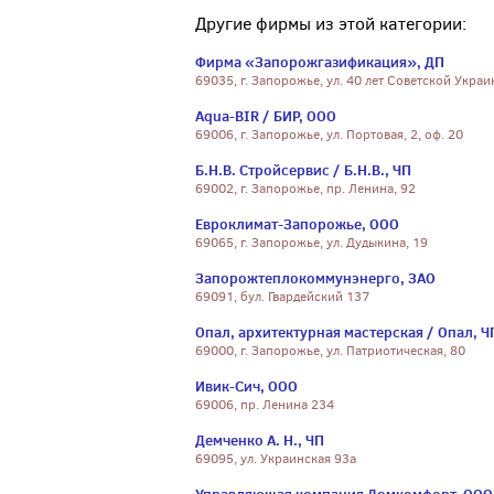
Другие фирмы из этой категории:
Фирма «Запорожгазификация», ДП
69035, г. Запорожье, ул. 40 лет Советской Украи
Aqua-BIR / БИР, ООО
69006, г. Запорожье, ул. Портовая, 2, оф. 20
Б.Н.В. Стройсервис / Б.Н.В., ЧП
69002, г. Запорожье, пр. Ленина, 92
Евроклимат-Запорожье, ООО
69065, г. Запорожье, ул. Дудыкина, 19
Запорожтеплокоммунэнерго, ЗАО
69091, бул. Гвардейский 137
Опал, архитектурная мастерская / Опал, Ч
69000, г. Запорожье, ул. Патриотическая, 80
Ивик-Сич, ООО
69006, пр. Ленина 234
Демченко А. Н., ЧП
69095, ул. Украинская 93а