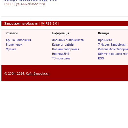
69065, ул. Михайлова 22а
Запоріжжя та область
|
RSS 2.0
|
Розваги
Інформація
Огляди
Афіша Запоріжжя
Довідник підприємств
Про місто
Відпочинок
Каталог сайтів
7 Чудес Запоріжжя
Музика
Новини Запоріжжя
Фотоальбом Запорі
Новини ЗМІ
Обличчя нашого міс
ТВ-програма
RSS
© 2004-2024,
Сайт Запоріжжя
.