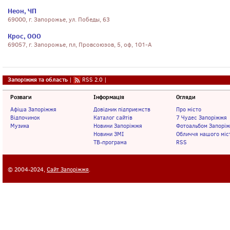
Неон, ЧП
69000, г. Запорожье, ул. Победы, 63
Крос, ООО
69057, г. Запорожье, пл, Провсоюзов, 5, оф, 101-А
Запоріжжя та область
|
RSS 2.0
|
Розваги
Інформація
Огляди
Афіша Запоріжжя
Довідник підприємств
Про місто
Відпочинок
Каталог сайтів
7 Чудес Запоріжжя
Музика
Новини Запоріжжя
Фотоальбом Запорі
Новини ЗМІ
Обличчя нашого міс
ТВ-програма
RSS
© 2004-2024,
Сайт Запоріжжя
.