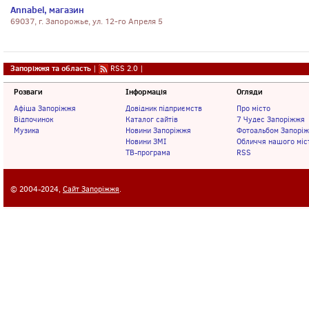
Annabel, магазин
69037, г. Запорожье, ул. 12-го Апреля 5
Запоріжжя та область
|
RSS 2.0
|
Розваги
Інформація
Огляди
Афіша Запоріжжя
Довідник підприємств
Про місто
Відпочинок
Каталог сайтів
7 Чудес Запоріжжя
Музика
Новини Запоріжжя
Фотоальбом Запорі
Новини ЗМІ
Обличчя нашого міс
ТВ-програма
RSS
© 2004-2024,
Сайт Запоріжжя
.