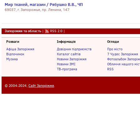
Мир тканей, магазин / Рябушко В.В., ЧП
69037, г. Запорожье, пр. Ленина, 147
Запоріжжя та область
|
RSS 2.0
|
Розваги
Інформація
Огляди
Афіша Запоріжжя
Довідник підприємств
Про місто
Відпочинок
Каталог сайтів
7 Чудес Запоріжжя
Музика
Новини Запоріжжя
Фотоальбом Запорі
Новини ЗМІ
Обличчя нашого міс
ТВ-програма
RSS
© 2004-2024,
Сайт Запоріжжя
.