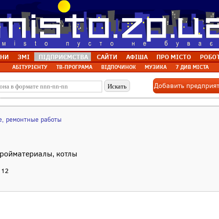
НИ
ЗМІ
ПІДПРИЄМСТВА
САЙТИ
АФІША
ПРО МІСТО
РОБО
АБІТУРІЄНТУ
ТВ-ПРОГРАМА
ВІДПОЧИНОК
МУЗИКА
7 ДИВ МІСТА
Добавить предприя
е, ремонтные работы
тройматериалы, котлы
 12