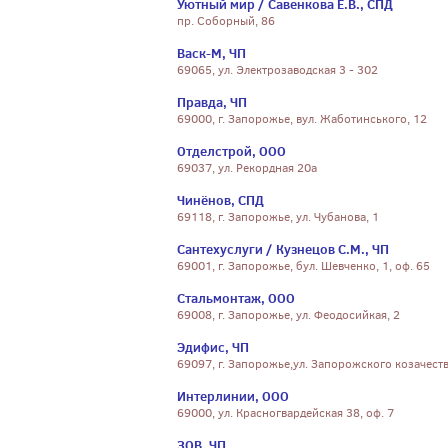
Уютный мир / Савенкова Е.В., СПД
пр. Соборный, 86
Васк-М, ЧП
69065, ул. Электрозаводская 3 - 302
Правда, ЧП
69000, г. Запорожье, вул. Жаботинського, 12
Отделстрой, ООО
69037, ул. Рекордная 20а
Чинёнов, СПД
69118, г. Запорожье, ул. Чубанова, 1
Сантехуслуги / Кузнецов С.М., ЧП
69001, г. Запорожье, бул. Шевченко, 1, оф. 65
Стальмонтаж, ООО
69008, г. Запорожье, ул. Феодосийкая, 2
Эдифис, ЧП
69097, г. Запорожье,ул. Запорожского козачества
Интерлинии, ООО
69000, ул. Красногвардейская 38, оф. 7
ЗОВ, ЧП