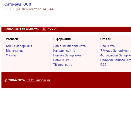
Сити-Буд, ООО
69035, ул. Лермонтова 14 - 44
Запоріжжя та область
|
RSS 2.0
|
Розваги
Інформація
Огляди
Афіша Запоріжжя
Довідник підприємств
Про місто
Відпочинок
Каталог сайтів
7 Чудес Запоріжжя
Музика
Новини Запоріжжя
Фотоальбом Запорі
Новини ЗМІ
Обличчя нашого міс
ТВ-програма
RSS
© 2004-2024,
Сайт Запоріжжя
.