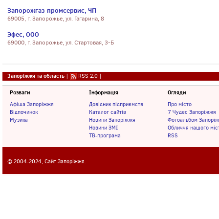
Запорожгаз-промсервис, ЧП
69005, г. Запорожье, ул. Гагарина, 8
Эфес, ООО
69000, г. Запорожье, ул. Стартовая, 3-Б
Запоріжжя та область
|
RSS 2.0
|
Розваги
Інформація
Огляди
Афіша Запоріжжя
Довідник підприємств
Про місто
Відпочинок
Каталог сайтів
7 Чудес Запоріжжя
Музика
Новини Запоріжжя
Фотоальбом Запорі
Новини ЗМІ
Обличчя нашого міс
ТВ-програма
RSS
© 2004-2024,
Сайт Запоріжжя
.