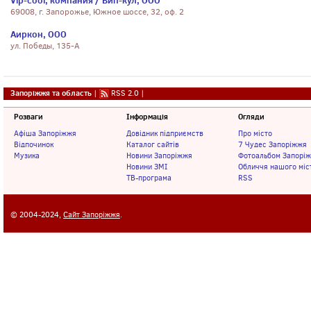
Vip-cool, компания / Вип-кул, ООО
69008, г. Запорожье, Южное шоссе, 32, оф. 2
Аиркон, ООО
ул. Победы, 135-А
Запоріжжя та область
|
RSS 2.0
|
Розваги
Інформація
Огляди
Афіша Запоріжжя
Довідник підприємств
Про місто
Відпочинок
Каталог сайтів
7 Чудес Запоріжжя
Музика
Новини Запоріжжя
Фотоальбом Запорі
Новини ЗМІ
Обличчя нашого міс
ТВ-програма
RSS
© 2004-2024,
Сайт Запоріжжя
.