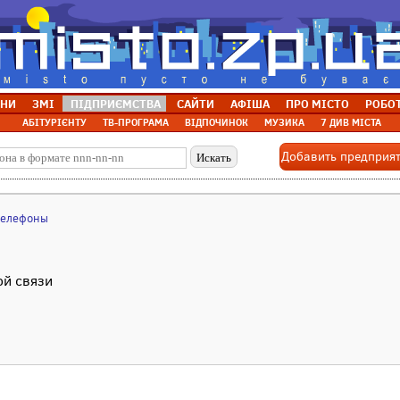
НИ
ЗМІ
ПІДПРИЄМСТВА
САЙТИ
АФІША
ПРО МІСТО
РОБО
АБІТУРІЄНТУ
ТВ-ПРОГРАМА
ВІДПОЧИНОК
МУЗИКА
7 ДИВ МІСТА
Добавить предприя
телефоны
ой связи