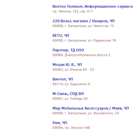
Велтон Телеком, Информационно-сервисн
пр. Ленина, 152, оф. 417
220 Вольт, магазин / Назаров, ЧП
69000, г. Запорожье, ул. Чекистов, 13
RETU, ЧП
69000, г. Запорожье, ул. Ладожская 18
Партнер, ТД ООО
69069, Днепропетровское Шоссе 2
Моцак Ю. В., ЧП
69063, ул. Ильича 49 - 22
Винтел, ЧП
69114, ул. Гудыменко 6
М-Связь, СПД ФЛ
69001, ул. Победы 35
Мир Мобильных Аксессуаров / Маев, ЧП
69000, г. Запорожье, ул. Жуковского, 33
Рим, ЧП
69095, пр. Ленина 148