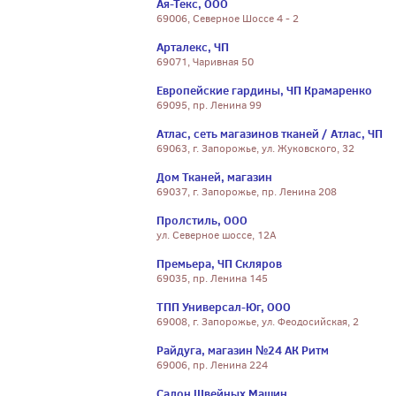
Ая-Текс, ООО
69006, Северное Шоссе 4 - 2
Арталекс, ЧП
69071, Чаривная 50
Европейские гардины, ЧП Крамаренко
69095, пр. Ленина 99
Атлас, сеть магазинов тканей / Атлас, ЧП
69063, г. Запорожье, ул. Жуковского, 32
Дом Тканей, магазин
69037, г. Запорожье, пр. Ленина 208
Пролстиль, ООО
ул. Северное шоссе, 12А
Премьера, ЧП Скляров
69035, пр. Ленина 145
ТПП Универсал-Юг, ООО
69008, г. Запорожье, ул. Феодосийская, 2
Райдуга, магазин №24 АК Ритм
69006, пр. Ленина 224
Салон Швейных Машин