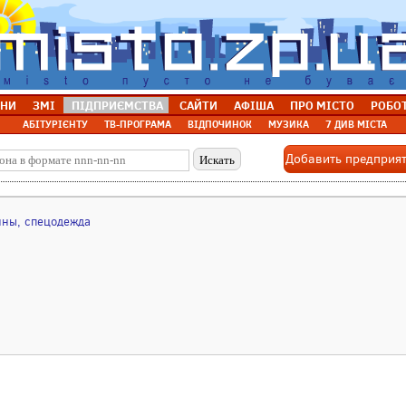
НИ
ЗМІ
ПІДПРИЄМСТВА
САЙТИ
АФІША
ПРО МІСТО
РОБО
АБІТУРІЄНТУ
ТВ-ПРОГРАМА
ВІДПОЧИНОК
МУЗИКА
7 ДИВ МІСТА
Добавить предприя
ины, спецодежда