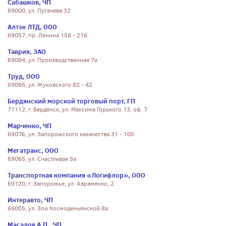
Сабашков, ЧП
69000, ул. Пугачева 32
Алтэк ЛТД, ООО
69057, пр. Ленина 158 - 216
Таврия, ЗАО
69084, ул. Производственная 7а
Труд, ООО
69095, ул. Жуковского 82 - 42
Бердянский морской торговый порт, ГП
71112, г. Бердянск, ул. Максима Горького 13, оф. 7
Марченко, ЧП
69076, ул. Запорожского казачества 31 - 105
Мегатранс, ООО
69065, ул. Счастливая 5а
Транспортная компания «Логифлор», ООО
69120, г. Запорожье, ул. Авраменко, 2
Интеравто, ЧП
69005, ул. Зои Космодемьянской 8а
Масалов А.П., ЧП