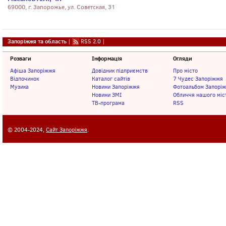
69000, г. Запорожье, ул. Советская, 31
Запоріжжя та область
|
RSS 2.0
|
Розваги
Інформація
Огляди
Афіша Запоріжжя
Довідник підприємств
Про місто
Відпочинок
Каталог сайтів
7 Чудес Запоріжжя
Музика
Новини Запоріжжя
Фотоальбом Запорі
Новини ЗМІ
Обличчя нашого міс
ТВ-програма
RSS
© 2004-2024,
Сайт Запоріжжя
.