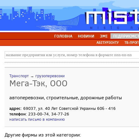
ГОЛОВНА
НОВИНИ
ЗМІ
ПІДПРИЄМС
АБІТУРІЄНТУ
ТВ-ПРОГ
Транспорт
→
грузоперевозки
Мега-Тэк, ООО
автоперевозки, строительные, дорожные работы
адрес
: 69037, ул. 40 Лет Советской Украины 60б - 416
телефон
: 233-00-74, 34-77-26
написать письмо в компанию
Другие фирмы из этой категории: