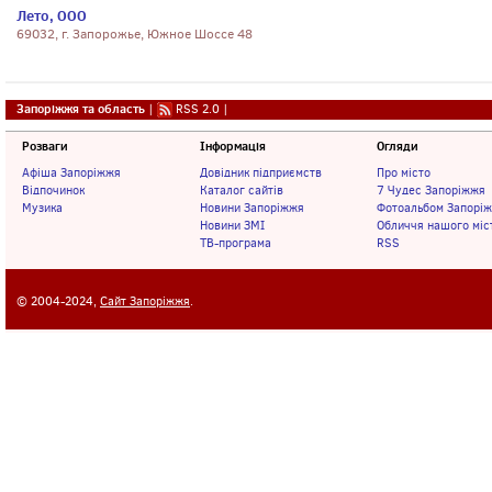
Лето, ООО
69032, г. Запорожье, Южное Шоссе 48
Запоріжжя та область
|
RSS 2.0
|
Розваги
Інформація
Огляди
Афіша Запоріжжя
Довідник підприємств
Про місто
Відпочинок
Каталог сайтів
7 Чудес Запоріжжя
Музика
Новини Запоріжжя
Фотоальбом Запорі
Новини ЗМІ
Обличчя нашого міс
ТВ-програма
RSS
© 2004-2024,
Сайт Запоріжжя
.