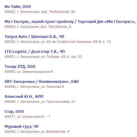
Ин-Тайм, ООО
69002, г. Запорожье, пер. Тамбовский, 4а
Міст Експрес, малий пункт прийому / Торговий Дім «Міст Експрес»,
69000, г. Запоріжжя, вул. Трегубенко, 6
Targus Auto / Шаповал Б.В., ЧП
69035, г. Запорожье, ул. 40 лет Советской Украины, 82-Б, к. 13
ITG Logistic / Долготер Т.В., ЧП
69001, г. Запорожье, ул. Победы, 42-А, оф. 32
Тонир ЛТД, ООО
69093, ул. Звенигородская 9
КВТ-Запорожье / Киеввнештранс, ОАО
69006, г. Запорожье, ул. Леонова 8
Яланский Ю.Н., ФЛП
69000, г. Запорожье, ул. Промысловая, 51
Стар, ООО
69071, ул. Уральская 61 - 1
Муравей-груз, ЧП
69000, г. Запорожье, ул. Балтийская, 4