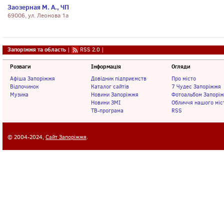
Заозерная М. А., ЧП
69006, ул. Леонова 1а
Запоріжжя та область
|
RSS 2.0
|
Розваги
Інформація
Огляди
Афіша Запоріжжя
Довідник підприємств
Про місто
Відпочинок
Каталог сайтів
7 Чудес Запоріжжя
Музика
Новини Запоріжжя
Фотоальбом Запорі
Новини ЗМІ
Обличчя нашого міс
ТВ-програма
RSS
© 2004-2024,
Сайт Запоріжжя
.