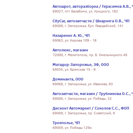
Автошрот, авторазборка / Герасимов А.В., 
69027, пгт. Балабино, ул. Урицкого, 182
CityCar, автозапчасти / Шкарнега О.В., ЧП
69000, г. Запорожье, бул. Гвардейский, 141
Назаренко А. Ю., ЧП
69063, ул. Кирова 109 - 18
Автолюкс, магазин
72000, г. Мелитополь, пр. Б. Хмельницкого 45
Матадор-Запорожье, ЗФ, ООО
69035, ул. Брянская 15 - 8
Доминанта, ООО
69068, г. Запорожье, ул. Иванова, 83
Автозапчасти, магазин / Трубникова О.С., 
69000, г. Запорожье, ул. Победы, 32
Дисконт Автомаркет / Соколов С.С., ФОП
69000, г. Запорожье, пр. Советский, 9
Троеполье, ЧП
69059, ул. Победы 129а