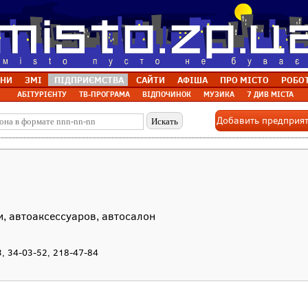
НИ
ЗМІ
ПІДПРИЄМСТВА
САЙТИ
АФІША
ПРО МІСТО
РОБО
АБІТУРІЄНТУ
ТВ-ПРОГРАМА
ВІДПОЧИНОК
МУЗИКА
7 ДИВ МІСТА
Добавить предприя
и, автоаксессуаров, автосалон
3, 34-03-52, 218-47-84