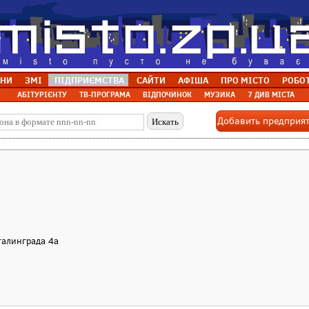
НИ
ЗМІ
ПІДПРИЄМСТВА
САЙТИ
АФІША
ПРО МІСТО
РОБО
АБІТУРІЄНТУ
ТВ-ПРОГРАМА
ВІДПОЧИНОК
МУЗИКА
7 ДИВ МІСТА
Добавить предприя
Сталинграда 4а