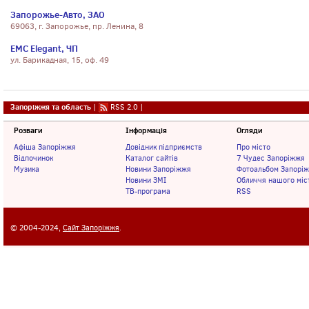
Запорожье-Авто, ЗАО
69063, г. Запорожье, пр. Ленина, 8
EMC Elegant, ЧП
ул. Барикадная, 15, оф. 49
Запоріжжя та область
|
RSS 2.0
|
Розваги
Інформація
Огляди
Афіша Запоріжжя
Довідник підприємств
Про місто
Відпочинок
Каталог сайтів
7 Чудес Запоріжжя
Музика
Новини Запоріжжя
Фотоальбом Запорі
Новини ЗМІ
Обличчя нашого міс
ТВ-програма
RSS
© 2004-2024,
Сайт Запоріжжя
.