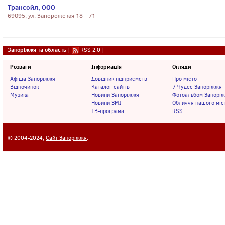
Трансойл, ООО
69095, ул. Запорожская 18 - 71
Запоріжжя та область
|
RSS 2.0
|
Розваги
Інформація
Огляди
Афіша Запоріжжя
Довідник підприємств
Про місто
Відпочинок
Каталог сайтів
7 Чудес Запоріжжя
Музика
Новини Запоріжжя
Фотоальбом Запорі
Новини ЗМІ
Обличчя нашого міс
ТВ-програма
RSS
© 2004-2024,
Сайт Запоріжжя
.