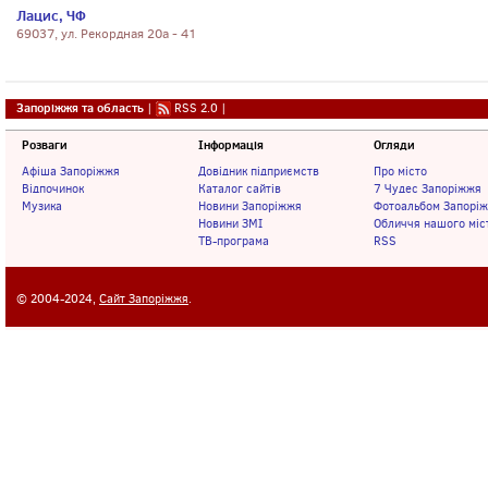
Лацис, ЧФ
69037, ул. Рекордная 20а - 41
Запоріжжя та область
|
RSS 2.0
|
Розваги
Інформація
Огляди
Афіша Запоріжжя
Довідник підприємств
Про місто
Відпочинок
Каталог сайтів
7 Чудес Запоріжжя
Музика
Новини Запоріжжя
Фотоальбом Запорі
Новини ЗМІ
Обличчя нашого міс
ТВ-програма
RSS
© 2004-2024,
Сайт Запоріжжя
.