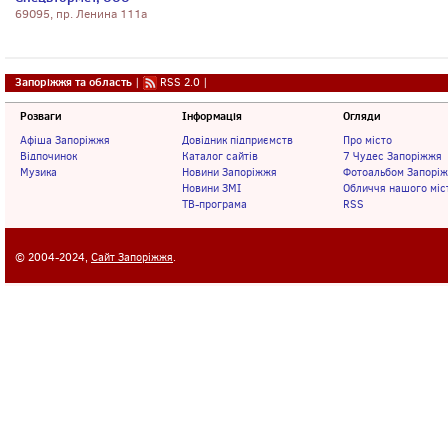
69095, пр. Ленина 111а
Запоріжжя та область
|
RSS 2.0
|
Розваги
Інформація
Огляди
Афіша Запоріжжя
Довідник підприємств
Про місто
Відпочинок
Каталог сайтів
7 Чудес Запоріжжя
Музика
Новини Запоріжжя
Фотоальбом Запорі
Новини ЗМІ
Обличчя нашого міс
ТВ-програма
RSS
© 2004-2024,
Сайт Запоріжжя
.