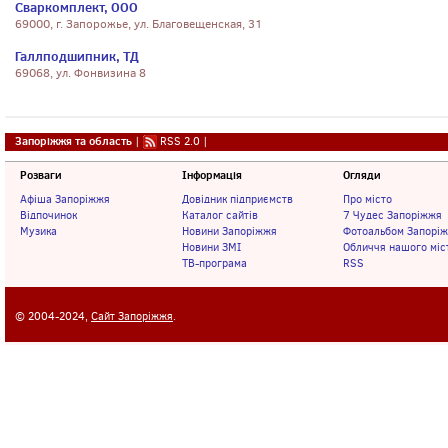
Сваркомплект, ООО
69000, г. Запорожье, ул. Благовещенская, 31
Галлподшипник, ТД
69068, ул. Фонвизина 8
Запоріжжя та область
|
RSS 2.0
|
Розваги
Інформація
Огляди
Афіша Запоріжжя
Довідник підприємств
Про місто
Відпочинок
Каталог сайтів
7 Чудес Запоріжжя
Музика
Новини Запоріжжя
Фотоальбом Запорі
Новини ЗМІ
Обличчя нашого міс
ТВ-програма
RSS
© 2004-2024,
Сайт Запоріжжя
.