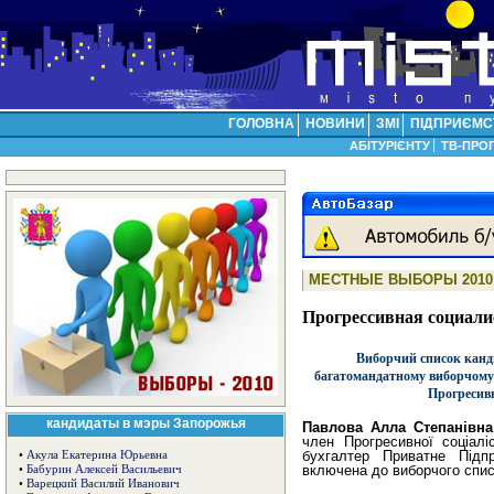
ГОЛОВНА
НОВИНИ
ЗМІ
ПІДПРИЄМС
АБІТУРІЄНТУ
ТВ-ПРО
МЕСТНЫЕ ВЫБОРЫ 2010
Прогрессивная социали
Виборчий список канди
багатомандатному виборчому о
Прогресивн
кандидаты в мэры Запорожья
Павлова Алла Степанівна
член Прогресивної соціаліс
бухгалтер Приватне Підп
•
Акула Екатерина Юрьевна
включена до виборчого спи
•
Бабурин Алексей Васильевич
•
Варецкий Василий Иванович