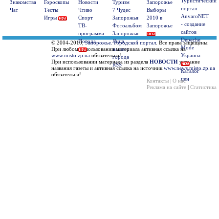
Туристический
Знакомства
Гороскопы
Новости
Туризм
Запорожье
портал
Чат
Тесты
Чтиво
7 Чудес
Выборы
AnvaroNET
Игры
Спорт
Запорожья
2010 в
- создание
ТВ-
Фотоальбом
Запорожье
сайтов
программа
Запорожья
Depeche
Погода
Лица
© 2004-2010,
Запорожье. Городской портал
. Все права защищены.
Mode
При любом использовании материала активная ссылка на
нашего
www.misto.zp.ua
обязательна!
Украина
города
При использовании материала из раздела
НОВОСТИ
указание
RSS
названия газеты и активная ссылка на источник
www.news.misto.zp.ua
Каталог
обязательна!
цен
Контакты | О нас
Реклама на сайте
|
Статистика