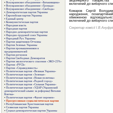
акціонерного товариства 
•
Всеукраинское объединение «Батькивщина»
включений до виборчого сп
•
Всеукраинское объединение «Громада»
•
Всеукраинское объединение «Свобода»
Комаров Сергій Володи
•
Демократическая партия Украины
народження, позапартійни
•
Европейская партия Украины
обмеженою відповідальні
•
Единый центр
включений до виборчого сп
•
Коммунистическая партия
•
Народная власть
Секретар комісії І.В.Ануфрі
•
Народная партия
•
Народно-демократическая партия
•
Народно-трудовой союз Украины
•
Народный Рух Украины
•
Партия защитников Отчизны
•
Партия Зеленых Украины
•
Партия промышленников и
предпринимателей
•
Партия регионов
•
Партия Свободных Демократов
•
Партия экологического спасения «ЭКО+25%»
•
Партия «РУСЬ»
•
Партия «Справедливость»
•
Политическая партия «Великая Украина»
•
Политическая партия «Зеленые»
•
Политическая партия «Новая политика»
•
Политическая партия «Родной город»
•
Политическая партия «Сильная Украина»
•
Политическая партия «УДАР (Украинский
демократический альянс за реформы) Виталия
Кличка»
•
Политическая партия «Фронт перемен»
•
Прогрессивная социалистическая партия
•
Республиканская Христианская партия
•
Селянская партия Украины
•
Социал-демократическая партия Украины