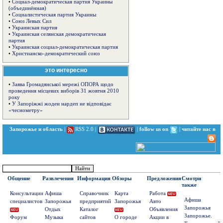
•
Социал-демократическая партия Украины
(объединённая)
•
Социалистическая партия Украины
•
Союз Левых Сил
•
Украинская партия
•
Украинская селянская демократическая
партия
•
Украинская социал-демократическая партия
•
Христианско-демократический союз
это интересно
•
Заява Громадянської мережі ОПОРА щодо
проведення місцевих виборів 31 жовтня 2010
року
•
У Запоріжжі жоден нардеп не відповідає
«чеснометру»
Запорожье и область
|
RSS 2.0
|
|
follow us on
|
читайте нас в
Общение
Развлечения
Информация
Обзоры
Предложения
Смотри
также
Консультации
Афиша
Справочник
Карта
Работа
Афиша
специалистов
Запорожья
предприятий
Запорожья
Авто
Запорожья
Отдых
Каталог
Объявления
Запорожье.
Форум
Музыка
сайтов
О городе
Акции в