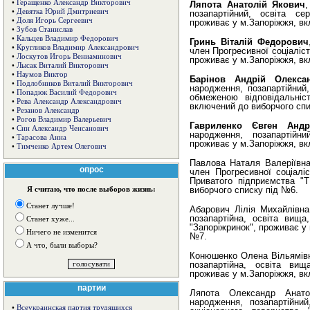
•
Геращенко Александр Викторович
Ляпота Анатолій Якович
,
•
Девятка Юрий Дмитриевич
позапартійний, освіта се
•
Доля Игорь Сергеевич
проживає у м.Запоріжжя, вк
•
Зубов Станислав
•
Кальцев Владимир Федорович
Гринь Віталій Федорович
•
Кругликов Владимир Александрович
член Прогресивної соціаліст
•
Лоскутов Игорь Вениаминович
проживає у м.Запоріжжя, вк
•
Лысак Виталий Викторович
•
Наумов Виктор
Барінов Андрій Олекса
•
Подлобников Виталий Викторович
народження, позапартійний
•
Попадюк Василий Федорович
обмеженою відповідальніс
•
Рева Александр Александрович
включений до виборчого сп
•
Резанов Александр
•
Рогов Владимир Валерьевич
Гавриленко Євген Андр
•
Син Александр Ченсанович
народження, позапартійн
•
Тарасова Анна
проживає у м.Запоріжжя, вк
•
Тимченко Артем Олегович
Павлова Наталя Валеріївна
опрос
член Прогресивної соціаліс
Приватого підприємства "
виборчого списку під №6.
Я считаю, что после выборов жизнь:
Станет лучше!
Абарович Лілія Михайлівна
позапартійна, освіта вища
Станет хуже...
"Запоріжринок", проживає у
Ничего не изменится
№7.
А что, были выборы?
Конюшенко Олена Вільямівн
позапартійна, освіта ви
проживає у м.Запоріжжя, вк
партии
Ляпота Олександр Анато
народження, позапартійни
•
Всеукраинская партия трудящихся