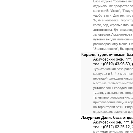
База отдыха "Золотые пе
отдыхающих предоставлен
категорий: "Люкс", "Полу
удобствами. Для тех, кто
3-, 4- е человека. Терри
кафе, бар, игровые площа
автостоянка. Для желающ
заповедник Аскания-нова
путёвки входит полноцен
разнообразному меню. Об
"Золотые пески", Вы прек
Коралл, туристическая ба
Акимовский р-он, пгт
тел.: (0619) 43-96-50, 
Туристическая база расп
корпусах в 3-,4-х местны
верандой, холодильником,
местные. 2-хместный "Лю
установлены холодильник 
туалет, умывальник, водо
телевизор, холодильник, 
приготовления пищи в кор
на территории базы. Рядо
отдыхающих имеются детс
Лазурные Дали, база отды
Акимовский р-н, пгт.
тел.: (0612) 62-25-12,
К услугам отдыхающих пр