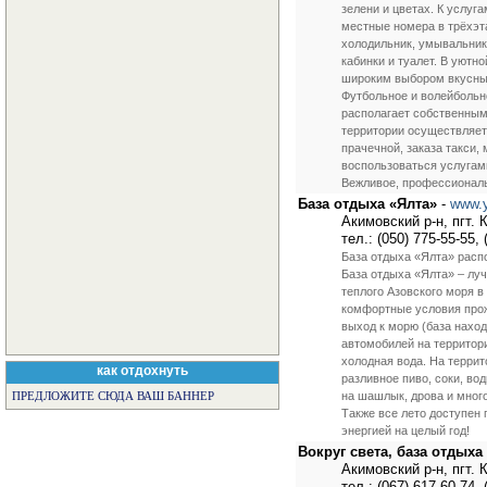
зелени и цветах. К услуг
местные номера в трёхэт
холодильник, умывальник
кабинки и туалет. В уют
широким выбором вкусных
Футбольное и волейбольн
располагает собственным
территории осуществляет
прачечной, заказа такси
воспользоваться услугами
Вежливое, профессиональ
База отдыха «Ялта»
-
www.y
Акимовский р-н, пгт. 
тел.: (050) 775-55-55, 
База отдыха «Ялта» распо
База отдыха «Ялта» – луч
теплого Азовского моря в
комфортные условия прож
выход к морю (база наход
автомобилей на территори
холодная вода. На террит
как отдохнуть
разливное пиво, соки, во
на шашлык, дрова и много
ПРЕДЛОЖИТЕ СЮДА ВАШ БАННЕР
Также все лето доступен 
энергией на целый год!
Вокруг света, база отдыха
Акимовский р-н, пгт.
тел.: (067) 617-60-74, 