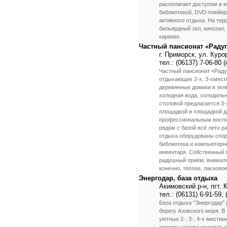
располагает доступом в и
библиотекой, DVD-плейер
активного отдыха. На тер
бильярдный зал, кинозал,
караоке.
Частный пансионат «Радуг
г. Приморск, ул. Куро
тел.: (06137) 7-06-80 
Частный пансионат «Радуг
отдыхающих 2-х, 3-хмест
деревянные домики в зелё
холодная вода, холодильн
столовой предлагается 3-
площадкой и площадкой дл
профессиональным воспит
рядом с базой всё лето р
отдыха оборудованы спор
библиотека и компьютерны
инвентаря. Собственный п
радушный приём, внимате
конечно, тёплое, ласково
Энергодар, база отдыха
Акимовский р-н, пгт.
тел.: (06131) 6-91-59, 
База отдыха "Энергодар"
берегу Азовского моря. В
уютные 2-, 3-, 4-х местны