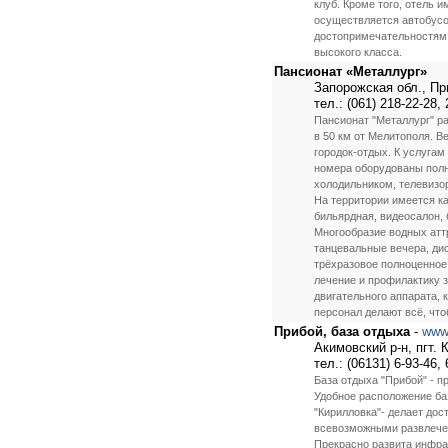
клуб. Кроме того, отель 
осуществляется автобусо
достопримечательностям 
высокого класса.
Пансионат «Металлург»
Запорожская обл., Пр
тел.: (061) 218-22-28,
Пансионат "Металлург" ра
в 50 км от Мелитополя. 
городок-отдых. К услуга
номера оборудованы пол
холодильником, телевизо
На территории имеется ка
бильярдная, видеосалон, 
Многообразие водных аттр
танцевальные вечера, дис
трёхразовое полноценное
лечение и профилактику 
двигательного аппарата,
персонал делают всё, чт
Прибой, база отдыха
-
www.
Акимовский р-н, пгт. 
тел.: (06131) 6-93-46, 
База отдыха "Прибой" - п
Удобное расположение баз
"Кирилловка"- делает до
всевозможными развлечен
Прекрасно развита инфра