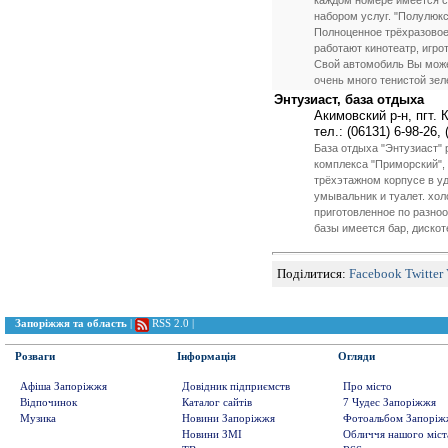
каждом номере имеется с
набором услуг. "Полулюкс
Полноценное трёхразовое
работают кинотеатр, игро
Свой автомобиль Вы може
очень много тенистой зе
Энтузиаст, база отдыха
Акимовский р-н, пгт.
тел.: (06131) 6-98-26, 
База отдыха "Энтузиаст" 
комплекса "Приморский",
трёхэтажном корпусе в уд
умывальник и туалет. хол
приготовленное по разно
базы имеется бар, дискот
Поділитися:
Facebook
Twitter
Запоріжжя та область
|
RSS 2.0
|
Розваги
Інформація
Огляди
Афіша Запоріжжя
Довідник підприємств
Про місто
Відпочинок
Каталог сайтів
7 Чудес Запоріжжя
Музика
Новини Запоріжжя
Фотоальбом Запоріж
Новини ЗМІ
Обличчя нашого міст