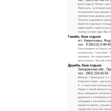
База отдыха "Вокруг свет
Пересыпь, за вторым рын
четырёхместные домики ка
трёхместные домики улуч
Туалеты и душевые наход
имеется отдельно стоящая 
кафетерий и такая услуга
солнце и море ждут Вас на
Гавайи, база отдыха
пгт. Кирилловка, Фед
тел.: 8 (06131) 6-98-45
Расположена на берегу мо
хкомнатные, "полулюкс" 2-
хразовое. На территории 
автостоянка. Чистый пляж
Дружба, база отдыха
Запорожская обл., Пр
тел.: (061) 233-42-54
Вблизи г. Приморска, в с
Азовского моря - распол
3-, 4-хместные уютные до
Рядом с базой имеется ры
базы прекрасно озеленена
деревьев и полюбоваться 
площадка с качелями и к
провести время, слушая 
городской суеты Вы прекр