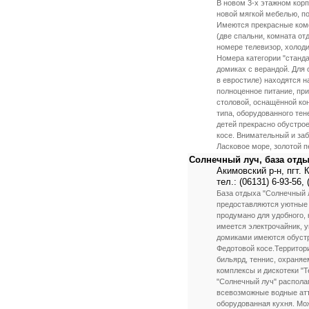
В новом 3-х этажном корп
новой мягкой мебелью, по
Имеются прекрасные ком
(две спальни, комната от
номере телевизор, холоди
Номера категории "станд
домиках с верандой. Для
в евростиле) находятся н
полноценное питание, пр
столовой, оснащённой ко
типа, оборудованного те
детей прекрасно обустрое
косе. Внимательный и за
Ласковое море, золотой п
Солнечный луч, база отд
Акимовский р-н, пгт.
тел.: (06131) 6-93-56, 
База отдыха "Солнечный 
предоставляются уютные д
продумано для удобного,
имеется электрочайник, у
домиками имеются обустр
Федотовой косе.Территор
бильярд, теннис, охраня
комплексы и дискотеки "Т
"Солнечный луч" распола
всевозможные водные атт
оборудованная кухня. Мо