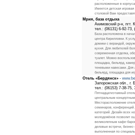
расположенные в корпуса
Имеется детская игровая 
столовой Вам предоставя
Мрия, база отдыха
Акимовский р-н, пгт.
тел.: (06131) 6-92-73, 
База расположена в начал
центра Кирилловки. К усл
домики с верандой, окру
кухня. Для любителей бол
современная отделка, обо
туалет. Можно воспользов
площадка, бильярд, каме
теневыми навесами. Для 
бильярд, площадка для игр
Отель «Бердянск»
-
www.be
Запорожская обл., г. 
тел.: (06153) 7-38-75, 
Пятнадцатиэтажный отель
центральным концертным з
Месторасположение отеля 
семинаров, конференций.
категорий. Дизайн всех 
молодожёнов позволит ощ
великолепным кафе-баром
деловые встречи, бизнес-
выполненная по специаль