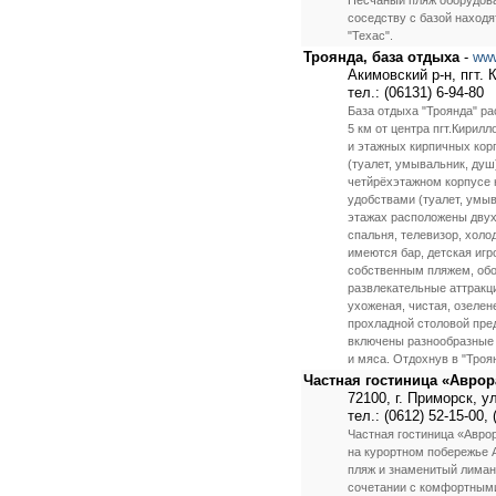
Песчаный пляж оборудова
соседству с базой находя
"Техас".
Троянда, база отдыха
-
www
Акимовский р-н, пгт.
тел.: (06131) 6-94-80
База отдыха "Троянда" ра
5 км от центра пгт.Кирил
и этажных кирпичных кор
(туалет, умывальник, душ
четйрёхэтажном корпусе 
удобствами (туалет, умыв
этажах расположены двух
спальня, телевизор, холо
имеются бар, детская игр
собственным пляжем, об
развлекательные аттракци
ухоженая, чистая, озеле
прохладной столовой пре
включены разнообразные 
и мяса. Отдохнув в "Троя
Частная гостиница «Аврор
72100, г. Приморск, у
тел.: (0612) 52-15-00, 
Частная гостиница «Аврор
на курортном побережье 
пляж и знаменитый лиман
сочетании с комфортными