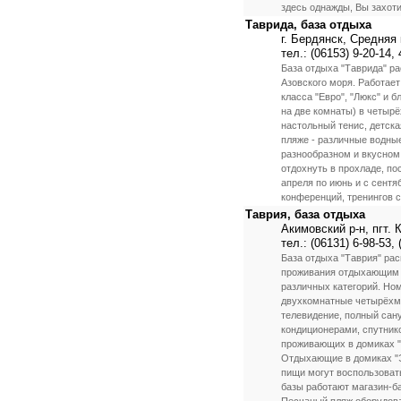
здесь однажды, Вы захоти
Таврида, база отдыха
г. Бердянск, Средняя 
тел.: (06153) 9-20-14, 
База отдыха "Таврида" р
Азовского моря. Работае
класса "Евро", "Люкс" и б
на две комнаты) в четырё
настольный тенис, детска
пляже - различные водны
разнообразном и вкусном 
отдохнуть в прохладе, по
апреля по июнь и с сентя
конференций, тренингов с
Таврия, база отдыха
Акимовский р-н, пгт.
тел.: (06131) 6-98-53, 
База отдыха "Таврия" ра
проживания отдыхающим п
различных категорий. Но
двухкомнатные четырёхме
телевидение, полный сан
кондиционерами, спутник
проживающих в домиках "
Отдыхающие в домиках "Э
пищи могут воспользоват
базы работают магазин-ба