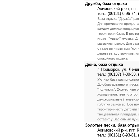
Дружба, база отдыха
Акимовский р-он, пгт
тел.: (06131) 6-96-74, 
База отдыха "Дружба" рас
Для проживания предостав
каждом домике кондицион
территории базы. В ресто
играет "живая" музыка. Д
магазины, рынок. Для са
с газовыми плитами (но п
деревьев, кустарников, к
спокойного отдыха.
Дюна, база отдыха
г. Приморск, ул. Лени
тел.: (06137) 7-00-33, 
Уютная база расположена 
До оборудованного пляжа
"полулюкс": 2-хместные 
холодильник, вентилятор, 
двухкомнатные (телевизор
гр/сутки за номер. Все н
территории есть детский 
танцевальная площадки. И
оставит у Вас самые луч
Золотые пески, база отды
Акимовский р-н, пгт.
тел.: (06131) 6-93-81, 