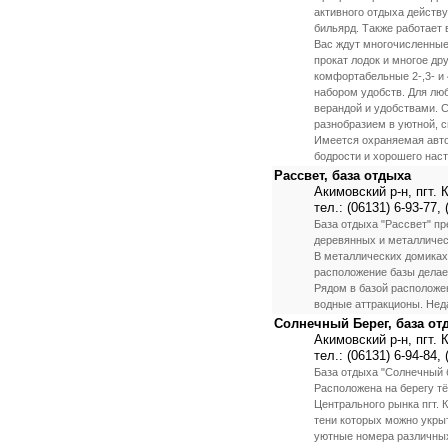
активного отдыха действ
бильярд. Также работает 
Вас ждут многочисленные
прокат лодок и многое д
комфортабельные 2-,3- и
набором удобств. Для лю
верандой и удобствами. 
разнобразием в уютной, с
Имеется охраняемая авто
бодрости и хорошего наст
Рассвет, база отдыха
Акимовский р-н, пгт.
тел.: (06131) 6-93-77, 
База отдыха "Рассвет" п
деревянных и металличес
В металлических домиках
расположение базы делае
Рядом в базой расположе
водные аттракционы. Нед
Солнечный Берег, база от
Акимовский р-н, пгт.
тел.: (06131) 6-94-84, 
База отдыха "Солнечный б
Расположена на берегу тё
Центрального рынка пгт. 
тени которых можно укры
уютные номера различных 