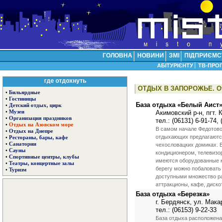
ГОЛОВНА
НОВИНИ
ЗМІ
ПІДПРИЄМС
АБІТУРІЄНТУ
ТВ-ПРО
где отдохнуть
ОТДЫХ В ЗАПОРОЖЬЕ. От
•
Бильярдные
•
Гостиницы
База отдыха «Белый Аист
•
Детский отдых, цирк
•
Музеи
Акимовский р-н, пгт.
•
Организация праздников
тел.: (06131) 6-91-74, 
•
Отдых на Азовском море
В самом начале Федотовой
•
Отдых на Днепре
отдыхающих предлагаются 
•
Рестораны, бары, кафе
•
Санатории
чехословацких домиках. 
•
Сауны
кондиционером, телевизо
•
Спортивные центры, клубы
имеются оборудованные к
•
Театры, концертные залы
берегу можно побаловать
•
Туризм
доступными множество ра
аттракционы, кафе, дискот
База отдыха «Березка»
г. Бердянск, ул. Мака
тел.: (06153) 9-22-33
База отдыха расположена