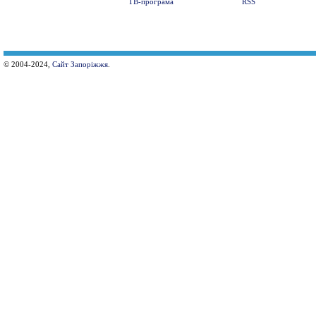
ТВ-програма
RSS
© 2004-2024,
Сайт Запоріжжя
.