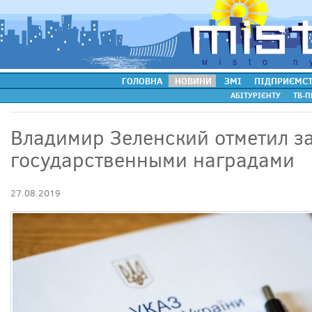
ГОЛОВНА
НОВИНИ
ЗМІ
ПІДПРИЄМС
АБІТУРІЄНТУ
ТВ-П
Владимир Зеленский отметил з
государственными наградами
27.08.2019