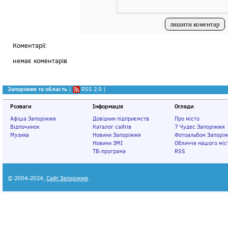
Коментарії:
немає коментарів
Запоріжжя та область
|
RSS 2.0
|
Розваги
Інформація
Огляди
Афіша Запоріжжя
Довідник підприємств
Про місто
Відпочинок
Каталог сайтів
7 Чудес Запоріжжя
Музика
Новини Запоріжжя
Фотоальбом Запорі
Новини ЗМІ
Обличчя нашого міс
ТВ-програма
RSS
© 2004-2024,
Сайт Запоріжжя
.