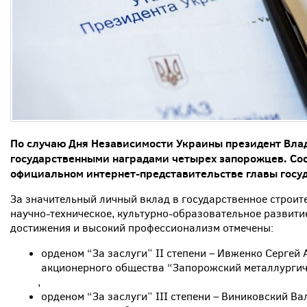
По случаю Дня Независимости Украины президент Вла
государственными наградами четырех запорожцев. Со
официальном интернет-представительстве главы госуд
За значительный личный вклад в государственное строит
научно-техническое, культурно-образовательное развити
достижения и высокий профессионализм отмечены:
орденом “За заслуги” II степени – Ивженко Сергей
акционерного общества “Запорожский металлургич
,
орденом “За заслуги” III степени – Виниковский В