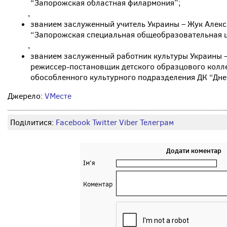
“Запорожская областная филармония”;
,
званием заслуженный учитель Украины – Жук Алекс
“Запорожская специальная общеобразовательная 
,
званием заслуженный работник культуры Украины –
режиссер-постановщик детского образцового колле
обособленного культурного подразделения ДК “Дне
Джерело:
VМесте
Поділитися:
Facebook
Twitter
Viber
Телеграм
Додати коментар
Ім'я
Коментар