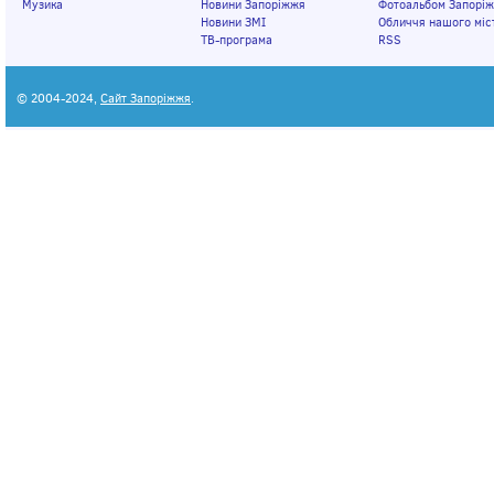
Музика
Новини Запоріжжя
Фотоальбом Запорі
Новини ЗМІ
Обличчя нашого міс
ТВ-програма
RSS
© 2004-2024,
Сайт Запоріжжя
.