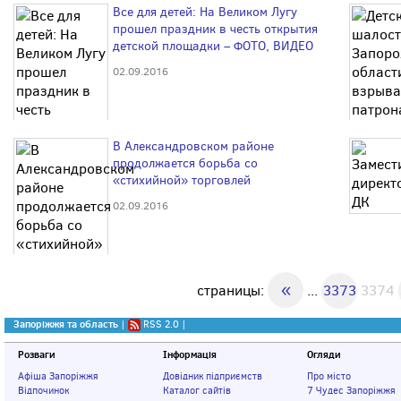
Все для детей: На Великом Лугу
прошел праздник в честь открытия
детской площадки – ФОТО, ВИДЕО
02.09.2016
В Александровском районе
продолжается борьба со
«стихийной» торговлей
02.09.2016
«
страницы:
...
3373
3374
Запоріжжя та область
|
RSS 2.0
|
Розваги
Інформація
Огляди
Афіша Запоріжжя
Довідник підприємств
Про місто
Відпочинок
Каталог сайтів
7 Чудес Запоріжжя