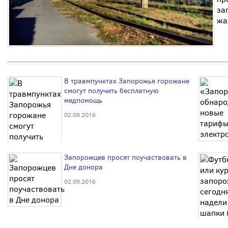
за
жа
В травмпунктах Запорожья горожане
смогут получить бесплатную
медпомощь
02.09.2016
Запорожцев просят поучаствовать в
Дне донора
02.09.2016