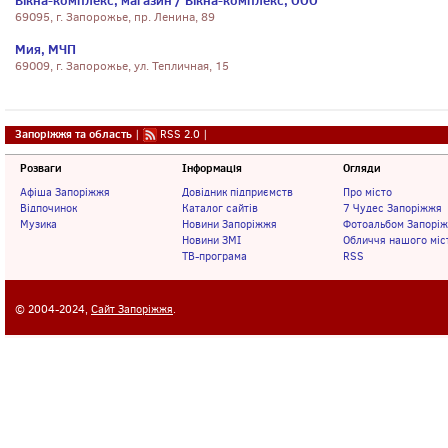
Вiкна-комплекс, магазин / Вiкна-комплекс, ООО
69095, г. Запорожье, пр. Ленина, 89
Мия, МЧП
69009, г. Запорожье, ул. Тепличная, 15
Запоріжжя та область
|
RSS 2.0
|
Розваги
Інформація
Огляди
Афіша Запоріжжя
Довідник підприємств
Про місто
Відпочинок
Каталог сайтів
7 Чудес Запоріжжя
Музика
Новини Запоріжжя
Фотоальбом Запорі
Новини ЗМІ
Обличчя нашого міс
ТВ-програма
RSS
© 2004-2024,
Сайт Запоріжжя
.