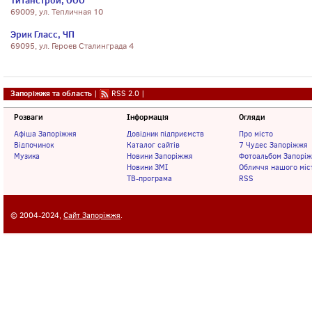
Титанстрой, ООО
69009, ул. Тепличная 10
Эрик Гласс, ЧП
69095, ул. Героев Сталинграда 4
Запоріжжя та область
|
RSS 2.0
|
Розваги
Інформація
Огляди
Афіша Запоріжжя
Довідник підприємств
Про місто
Відпочинок
Каталог сайтів
7 Чудес Запоріжжя
Музика
Новини Запоріжжя
Фотоальбом Запорі
Новини ЗМІ
Обличчя нашого міс
ТВ-програма
RSS
© 2004-2024,
Сайт Запоріжжя
.