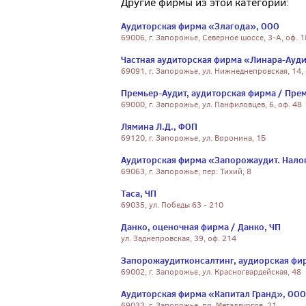
Другие фирмы из этой категории:
Аудиторская фирма «Злагода», ООО
69006, г. Запорожье, Северное шоссе, 3-А, оф. 1
Частная аудиторская фирма «Линара-Ауди
69091, г. Запорожье, ул. Нижнеднепровская, 14, 
Премьер-Аудит, аудиторская фирма / Прем
69000, г. Запорожье, ул. Панфиловцев, 6, оф. 48
Лямина Л.Д., ФОП
69120, г. Запорожье, ул. Воронина, 1Б
Аудиторская фирма «Запорожаудит. Налог
69063, г. Запорожье, пер. Тихий, 8
Таса, ЧП
69035, ул. Победы 63 - 210
Данко, оценочная фирма / Данко, ЧП
ул. Заднепровская, 39, оф. 214
Запорожаудитконсалтинг, аудиорская фир
69002, г. Запорожье, ул. Красногвардейская, 48
Аудиторская фирма «Капитал Гранд», ООО
69032, г. Запорожье, пр. Металлургов, 21