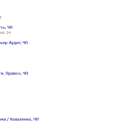
8
т», ЧП
оф. 24
ьер-Аудит, ЧП
и. Право», ЧП
ма / Коваленко, ЧП