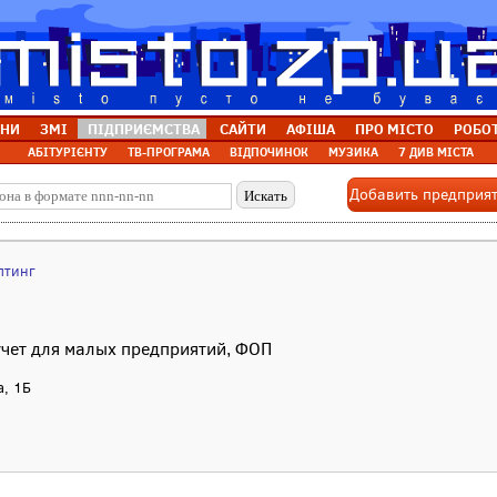
НИ
ЗМІ
ПІДПРИЄМСТВА
САЙТИ
АФІША
ПРО МІСТО
РОБО
АБІТУРІЄНТУ
ТВ-ПРОГРАМА
ВІДПОЧИНОК
МУЗИКА
7 ДИВ МІСТА
Добавить предприя
лтинг
учет для малых предприятий, ФОП
а, 1Б