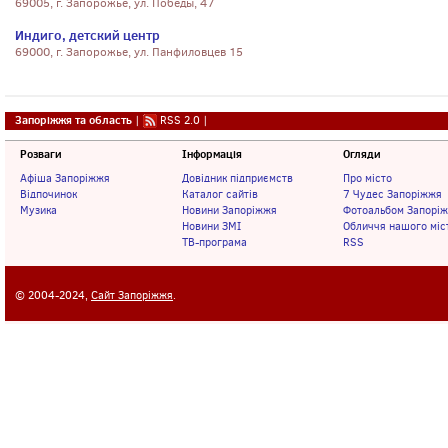
69005, г. Запорожье, ул. Победы, 47
Индиго, детский центр
69000, г. Запорожье, ул. Панфиловцев 15
Запоріжжя та область
|
RSS 2.0
|
Розваги
Інформація
Огляди
Афіша Запоріжжя
Довідник підприємств
Про місто
Відпочинок
Каталог сайтів
7 Чудес Запоріжжя
Музика
Новини Запоріжжя
Фотоальбом Запорі
Новини ЗМІ
Обличчя нашого міс
ТВ-програма
RSS
© 2004-2024,
Сайт Запоріжжя
.