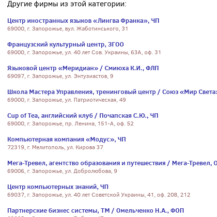
Другие фирмы из этой категории:
Центр иностранных языков «Лингва Франка», ЧП
69000, г. Запорожье, вул. Жаботинського, 31
Французский культурный центр, ЗГОО
69000, г. Запорожье, ул. 40 лет Сов. Украины, 63А, оф. 31
Языковой центр «Меридиан» / Смиюха К.И., ФЛП
69097, г. Запорожье, ул. Энтузиастов, 9
Школа Мастера Управления, тренинговый центр / Союз «Мир Света
69000, г. Запорожье, ул. Патриотическая, 49
Cup of Tea, английский клуб / Почапская С.Ю., ЧП
69000, г. Запорожье, пр. Ленина, 151-А, оф. 52
Компьютерная компания «Модус», ЧП
72319, г. Мелитополь, ул. Кирова 37
Мега-Тревел, агентство образования и путешествия / Мега-Тревел, 
69006, г. Запорожье, ул. Добролюбова, 9
Центр компьютерных знаний, ЧП
69037, г. Запорожье, ул. 40 лет Советской Украины, 41, оф. 208, 212
Партнерские бизнес системы, ТМ / Омельченко Н.А., ФОП