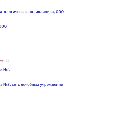
матологическая поликлиника, ООО
 ООО
ны, 53
ка №6
а №3, сеть лечебных учреждений