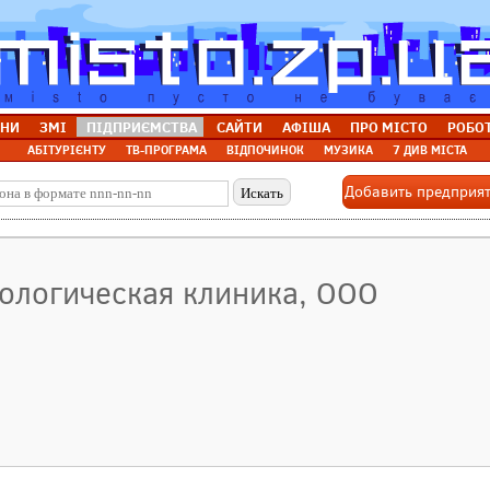
НИ
ЗМІ
ПІДПРИЄМСТВА
САЙТИ
АФІША
ПРО МІСТО
РОБО
АБІТУРІЄНТУ
ТВ-ПРОГРАМА
ВІДПОЧИНОК
МУЗИКА
7 ДИВ МІСТА
Добавить предприя
тологическая клиника, ООО