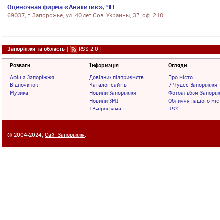
Оценочная фирма «Аналитик», ЧП
69037, г. Запорожье, ул. 40 лет Сов. Украины, 37, оф. 210
Запоріжжя та область
|
RSS 2.0
|
Розваги
Інформація
Огляди
Афіша Запоріжжя
Довідник підприємств
Про місто
Відпочинок
Каталог сайтів
7 Чудес Запоріжжя
Музика
Новини Запоріжжя
Фотоальбом Запорі
Новини ЗМІ
Обличчя нашого міс
ТВ-програма
RSS
© 2004-2024,
Сайт Запоріжжя
.