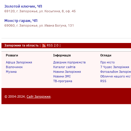
Золотой ключик, ЧП
69120, г. Запорожье, ул. Косыгина, 8, оф. 45
Монстр гараж, ЧП
69060, г. Запорожье, ул. Ивана Богуна, 131
Запоріжжя та область
|
RSS 2.0
|
Розваги
Інформація
Огляди
Афіша Запоріжжя
Довідник підприємств
Про місто
Відпочинок
Каталог сайтів
7 Чудес Запоріжжя
Музика
Новини Запоріжжя
Фотоальбом Запорі
Новини ЗМІ
Обличчя нашого міс
ТВ-програма
RSS
© 2004-2024,
Сайт Запоріжжя
.