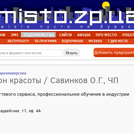
НИ
ЗМІ
ПІДПРИЄМСТВА
САЙТИ
АФІША
ПРО МІСТО
РОБО
АБІТУРІЄНТУ
ТВ-ПРОГРАМА
ВІДПОЧИНОК
МУЗИКА
7 ДИВ МІСТА
Добавить предприя
арикмахерские
он красоты / Савинков О.Г., ЧП
гтевого сервиса, профессиональное обучение в индустрии
вардейская, 17, оф. 4А