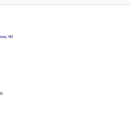
лов, ЧП
ЧП
П