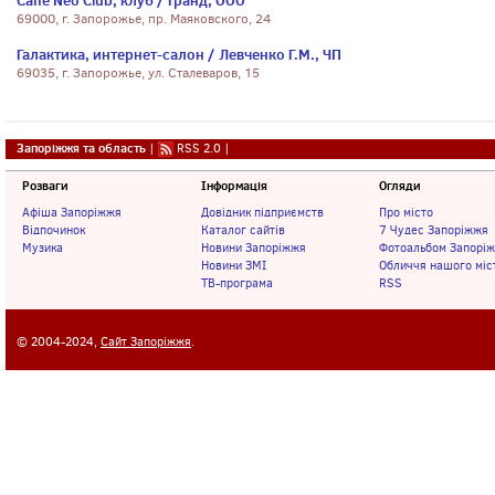
Caffe Neo Club, клуб / Гранд, ООО
69000, г. Запорожье, пр. Маяковского, 24
Галактика, интернет-салон / Левченко Г.М., ЧП
69035, г. Запорожье, ул. Сталеваров, 15
Запоріжжя та область
|
RSS 2.0
|
Розваги
Інформація
Огляди
Афіша Запоріжжя
Довідник підприємств
Про місто
Відпочинок
Каталог сайтів
7 Чудес Запоріжжя
Музика
Новини Запоріжжя
Фотоальбом Запорі
Новини ЗМІ
Обличчя нашого міс
ТВ-програма
RSS
© 2004-2024,
Сайт Запоріжжя
.