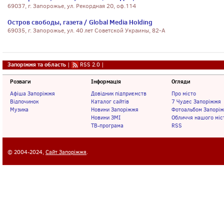
69037, г. Запорожье, ул. Рекордная 20, оф.114
Остров свободы, газета / Global Media Holding
69035, г. Запорожье, ул. 40 лет Советской Украины, 82-А
Запоріжжя та область
|
RSS 2.0
|
Розваги
Інформація
Огляди
Афіша Запоріжжя
Довідник підприємств
Про місто
Відпочинок
Каталог сайтів
7 Чудес Запоріжжя
Музика
Новини Запоріжжя
Фотоальбом Запорі
Новини ЗМІ
Обличчя нашого міс
ТВ-програма
RSS
© 2004-2024,
Сайт Запоріжжя
.