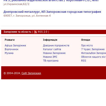
PR 3, рекламно-издательское агентство / Короткевич С.О., ФЛП
ул.Украинская,62/2
Днепровский металлург, КП Запорожская городская типография
69057, г. Запорожье, ул. Антенная 4
Запоріжжя та область
|
RSS 2.0
|
Розваги
Інформація
Огляди
Афіша Запоріжжя
Довідник підприємств
Про місто
Відпочинок
Каталог сайтів
7 Чудес Запоріжжя
Музика
Новини Запоріжжя
Фотоальбом Запорі
Новини ЗМІ
Обличчя нашого міс
ТВ-програма
RSS
© 2004-2024,
Сайт Запоріжжя
.