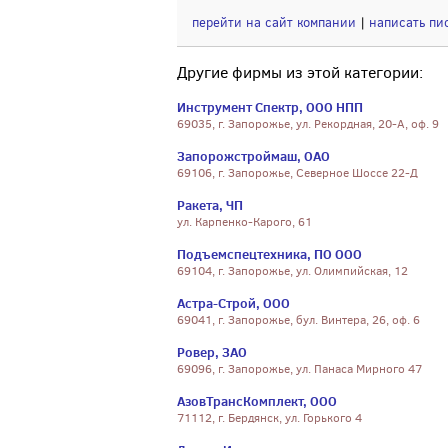
перейти на сайт компании
|
написать пи
Другие фирмы из этой категории:
Инструмент Спектр, ООО НПП
69035, г. Запорожье, ул. Рекордная, 20-А, оф. 9
Запорожстроймаш, ОАО
69106, г. Запорожье, Северное Шоссе 22-Д
Ракета, ЧП
ул. Карпенко-Карого, 61
Подъемспецтехника, ПО ООО
69104, г. Запорожье, ул. Олимпийская, 12
Астра-Строй, ООО
69041, г. Запорожье, бул. Винтера, 26, оф. 6
Ровер, ЗАО
69096, г. Запорожье, ул. Панаса Мирного 47
АзовТрансКомплект, ООО
71112, г. Бердянск, ул. Горького 4