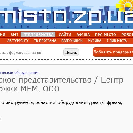
НИ
ЗМІ
ПІДПРИЄМСТВА
САЙТИ
АФІША
ПРО МІСТО
РОБО
АБІТУРІЄНТУ
ТВ-ПРОГРАМА
ВІДПОЧИНОК
МУЗИКА
7 ДИВ МІСТА
Добавить предприя
ическое оборудование
кое представительство / Центр
ержки МЕМ, ООО
инструмента, оснастки, оборудования, резцы, фрезы,
1