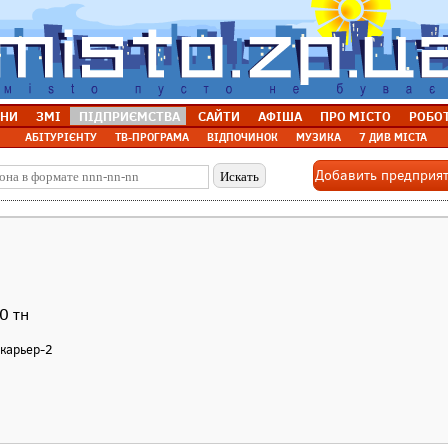
НИ
ЗМІ
ПІДПРИЄМСТВА
САЙТИ
АФІША
ПРО МІСТО
РОБО
АБІТУРІЄНТУ
ТВ-ПРОГРАМА
ВІДПОЧИНОК
МУЗИКА
7 ДИВ МІСТА
Добавить предприя
0 тн
 карьер-2