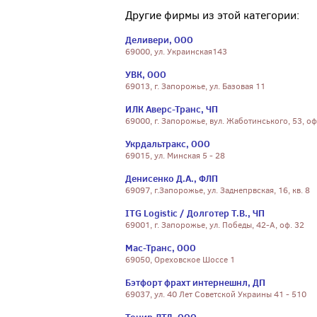
Другие фирмы из этой категории:
Деливери, ООО
69000, ул. Украинская143
УВК, ООО
69013, г. Запорожье, ул. Базовая 11
ИЛК Аверс-Транс, ЧП
69000, г. Запорожье, вул. Жаботинського, 53, оф
Укрдальтракс, ООО
69015, ул. Минская 5 - 28
Денисенко Д.А., ФЛП
69097, г.Запорожье, ул. Заднепрвская, 16, кв. 8
ITG Logistic / Долготер Т.В., ЧП
69001, г. Запорожье, ул. Победы, 42-А, оф. 32
Мас-Транс, ООО
69050, Ореховское Шоссе 1
Бэтфорт фрахт интернешнл, ДП
69037, ул. 40 Лет Советской Украины 41 - 510