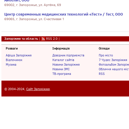
Айболит, ООО
69002, г. Запорожье, ул. Артёма, 69
Центр современных медицинских технологий «Тест» / Тест, ООО
69065, г. Запорожье, ул. Счастливая 1
Запоріжжя та область
|
RSS 2.0
|
Розваги
Інформація
Огляди
Афіша Запоріжжя
Довідник підприємств
Про місто
Відпочинок
Каталог сайтів
7 Чудес Запоріжжя
Музика
Новини Запоріжжя
Фотоальбом Запорі
Новини ЗМІ
Обличчя нашого міс
ТВ-програма
RSS
© 2004-2024,
Сайт Запоріжжя
.