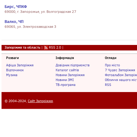
Бирс, ЧПКФ
69000, г. Запорожье, ул. Волгоградская 27
Валко, ЧП
69065, ул. Электрозаводская 3
Запоріжжя та область
|
RSS 2.0
|
Розваги
Інформація
Огляди
Афіша Запоріжжя
Довідник підприємств
Про місто
Відпочинок
Каталог сайтів
7 Чудес Запоріжжя
Музика
Новини Запоріжжя
Фотоальбом Запорі
Новини ЗМІ
Обличчя нашого міс
ТВ-програма
RSS
© 2004-2024,
Сайт Запоріжжя
.