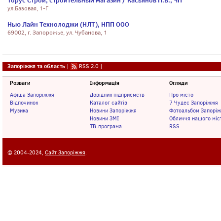
Торус Строй, строительный магазин / Касьянов П.В., ЧП
ул.Базовая, 1-Г
Нью Лайн Технолоджи (НЛТ), НПП ООО
69002, г. Запорожье, ул. Чубанова, 1
Запоріжжя та область
|
RSS 2.0
|
Розваги
Інформація
Огляди
Афіша Запоріжжя
Довідник підприємств
Про місто
Відпочинок
Каталог сайтів
7 Чудес Запоріжжя
Музика
Новини Запоріжжя
Фотоальбом Запорі
Новини ЗМІ
Обличчя нашого міс
ТВ-програма
RSS
© 2004-2024,
Сайт Запоріжжя
.