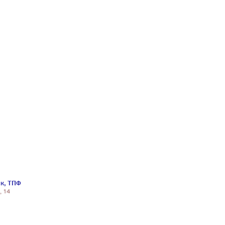
к, ТПФ
, 14