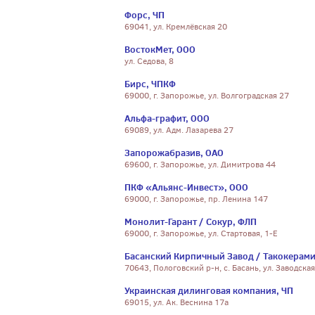
Форс, ЧП
69041, ул. Кремлёвская 20
ВостокМет, ООО
ул. Седова, 8
Бирс, ЧПКФ
69000, г. Запорожье, ул. Волгоградская 27
Альфа-графит, ООО
69089, ул. Адм. Лазарева 27
Запорожабразив, ОАО
69600, г. Запорожье, ул. Димитрова 44
ПКФ «Альянс-Инвест», ООО
69000, г. Запорожье, пр. Ленина 147
Монолит-Гарант / Сокур, ФЛП
69000, г. Запорожье, ул. Стартовая, 1-Е
Басанский Кирпичный Завод / Такокерами
70643, Пологовский р-н, с. Басань, ул. Заводская
Украинская дилинговая компания, ЧП
69015, ул. Ак. Веснина 17а