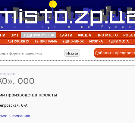
НИ
ЗМІ
ПІДПРИЄМСТВА
САЙТИ
АФІША
ПРО МІСТО
РОБО
АБІТУРІЄНТУ
ТВ-ПРОГРАМА
ВІДПОЧИНОК
МУЗИКА
7 ДИВ МІСТА
Добавить предприя
торсырье
КО», ООО
ии производства пеллеты
непровская, 6-А
сьмо в компанию