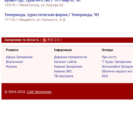
Браво-Тур, турагентство / ТРТ-Варто, ЧП
72319, г. Мелитополь, ул. Кирова 55
Темеринда, туристическая фирма / Темеринда, ЧП
71112, г. Бердянск, ул. Урицкого, 3-Д
Запоріжжя та область
|
RSS 2.0
|
Розваги
Інформація
Огляди
Афіша Запоріжжя
Довідник підприємств
Про місто
Відпочинок
Каталог сайтів
7 Чудес Запоріжжя
Музика
Новини Запоріжжя
Фотоальбом Запорі
Новини ЗМІ
Обличчя нашого міс
ТВ-програма
RSS
© 2004-2024,
Сайт Запоріжжя
.