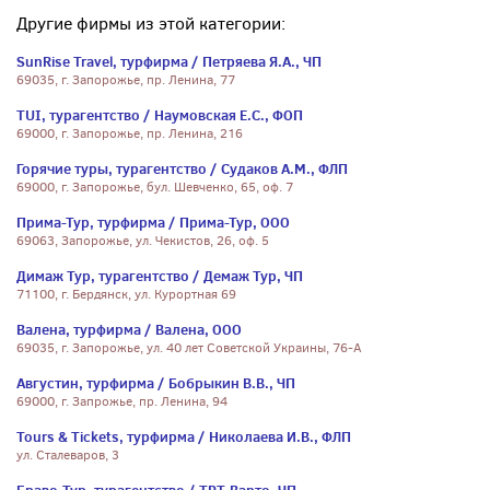
Другие фирмы из этой категории:
SunRise Travel, турфирма / Петряева Я.А., ЧП
69035, г. Запорожье, пр. Ленина, 77
TUI, турагентство / Наумовская Е.С., ФОП
69000, г. Запорожье, пр. Ленина, 216
Горячие туры, турагентство / Судаков А.М., ФЛП
69000, г. Запорожье, бул. Шевченко, 65, оф. 7
Прима-Тур, турфирма / Прима-Тур, ООО
69063, Запорожье, ул. Чекистов, 26, оф. 5
Димаж Тур, турагентство / Демаж Тур, ЧП
71100, г. Бердянск, ул. Курортная 69
Валена, турфирма / Валена, ООО
69035, г. Запорожье, ул. 40 лет Советской Украины, 76-А
Августин, турфирма / Бобрыкин В.В., ЧП
69000, г. Запрожье, пр. Ленина, 94
Tours & Tickets, турфирма / Николаева И.В., ФЛП
ул. Сталеваров, 3