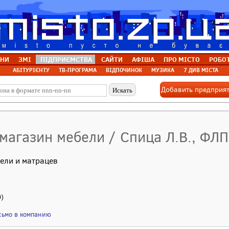
НИ
ЗМІ
ПІДПРИЄМСТВА
САЙТИ
АФІША
ПРО МІСТО
РОБО
АБІТУРІЄНТУ
ТВ-ПРОГРАМА
ВІДПОЧИНОК
МУЗИКА
7 ДИВ МІСТА
Добавить предприя
магазин мебели / Спица Л.В., ФЛП
ели и матрацев
0)
сьмо в компанию