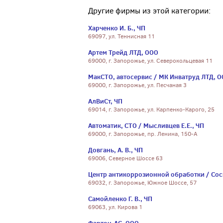
Другие фирмы из этой категории:
Харченко И. Б., ЧП
69097, ул. Теннисная 11
Артем Трейд ЛТД, ООО
69000, г. Запорожье, ул. Северокольцевая 11
МакСТО, автосервис / МК Инватруд ЛТД, 
69000, г. Запорожье, ул. Песчаная 3
АлВиСт, ЧП
69014, г. Запорожье, ул. Карпенко-Карого, 25
Автоматик, СТО / Мысливцев Е.Е., ЧП
69000, г. Запорожье, пр. Ленина, 150-А
Довгань, А. В., ЧП
69006, Северное Шоссе 63
Центр антикоррозионной обработки / Соск
69032, г. Запорожье, Южное Шоссе, 57
Самойленко Г. В., ЧП
69063, ул. Кирова 1