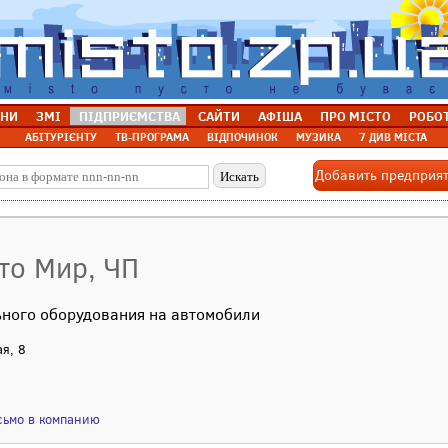
НИ
ЗМІ
ПІДПРИЄМСТВА
САЙТИ
АФІША
ПРО МІСТО
РОБО
АБІТУРІЄНТУ
ТВ-ПРОГРАМА
ВІДПОЧИНОК
МУЗИКА
7 ДИВ МІСТА
Добавить предприя
то Мир, ЧП
ьного оборудования на автомобили
ая, 8
сьмо в компанию